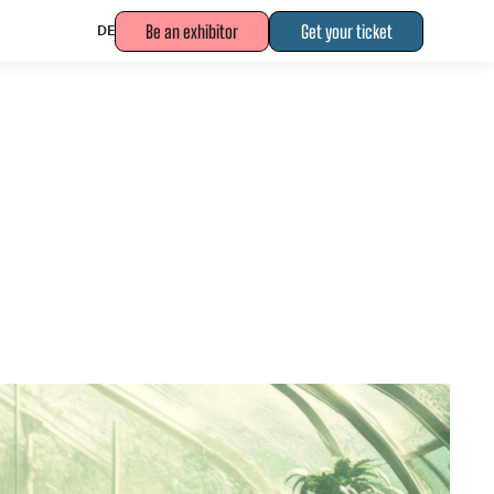
Be an exhibitor
Get your ticket
DE